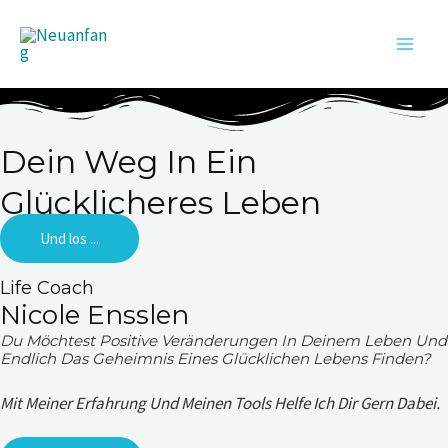
Zum
Neuanfang
Inhalt
Wie ich mein Selbst wiederfand und nun selbstbestimmt
Main
lebe
springen
Men
Dein Weg In Ein
Glücklicheres Leben
Und los ...
Life Coach
Nicole Ensslen
Du Möchtest Positive Veränderungen In Deinem Leben Und
Endlich Das Geheimnis Eines Glücklichen Lebens Finden?
Mit Meiner Erfahrung Und Meinen Tools Helfe Ich Dir Gern Dabei.