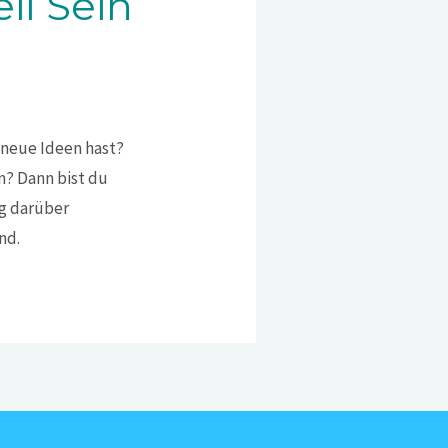
il Sein
r neue Ideen hast?
en? Dann bist du
ig darüber
nd.