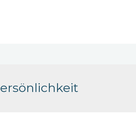
uanfang
e ich mein Selbst wiederfand und nun selbstbestimmt lebe
ersönlichkeit