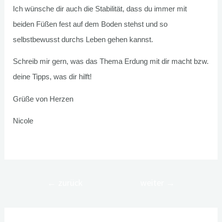
Ich wünsche dir auch die Stabilität, dass du immer mit
beiden Füßen fest auf dem Boden stehst und so
selbstbewusst durchs Leben gehen kannst.
Schreib mir gern, was das Thema Erdung mit dir macht bzw.
deine Tipps, was dir hilft!
Grüße von Herzen
Nicole
Post Views:
744
Beitragsnavigation
←
zurück
weiter
→