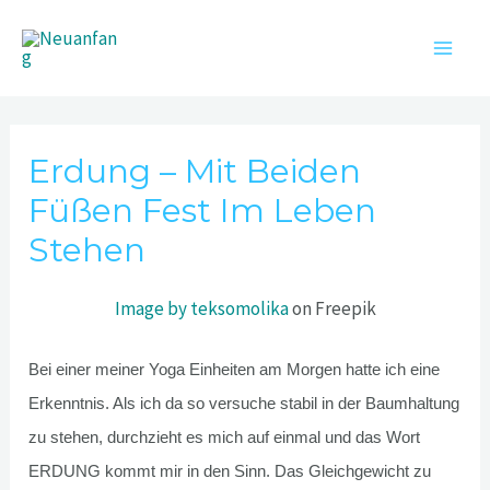
Zum
Neuanfang
Inhalt
Wie ich mein Selbst wiederfand und nun selbstbestimmt
Main
lebe
springen
Men
Erdung – Mit Beiden
Füßen Fest Im Leben
Stehen
Image by teksomolika
on Freepik
Bei einer meiner Yoga Einheiten am Morgen hatte ich eine
Erkenntnis. Als ich da so versuche stabil in der Baumhaltung
zu stehen, durchzieht es mich auf einmal und das Wort
ERDUNG kommt mir in den Sinn. Das Gleichgewicht zu