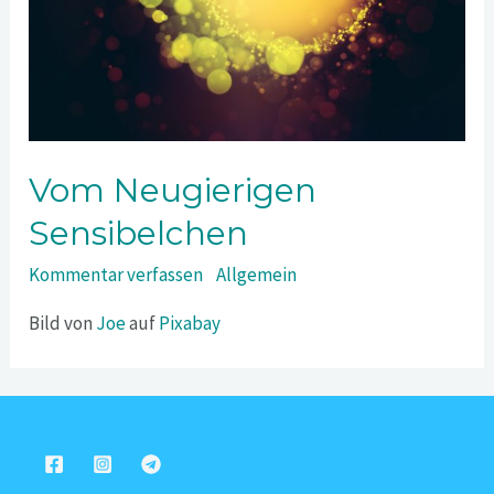
Vom Neugierigen
Sensibelchen
Kommentar verfassen
/
Allgemein
Bild von
Joe
auf
Pixabay