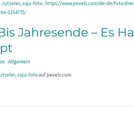
Bis Jahresende – Es Ha
pt
en
/
Allgemein
tzeler, suju-foto
auf pexels.com