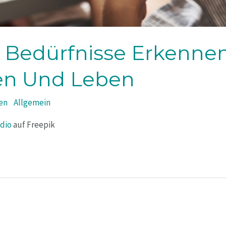
 Bedürfnisse Erkennen
len Und Leben
en
/
Allgemein
udio
auf Freepik