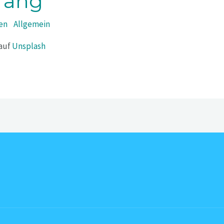
fang
en
/
Allgemein
auf
Unsplash