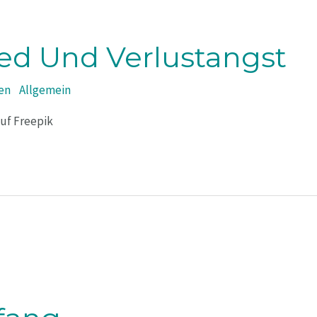
ed Und Verlustangst
en
/
Allgemein
uf Freepik